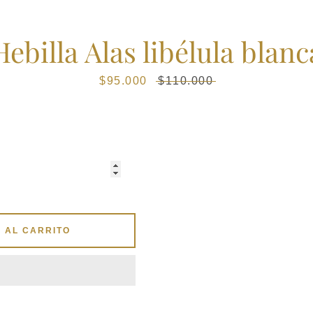
Hebilla Alas libélula blanc
Instagram
Precio
$95.000
Precio
$110.000
de
habitual
venta
BUSCAR
 AL CARRITO