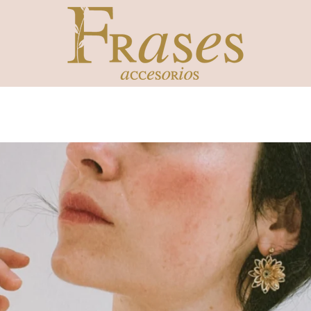
ANTERIOR
SIGUIENTE
Diapositiva
Diapositiva
1
2