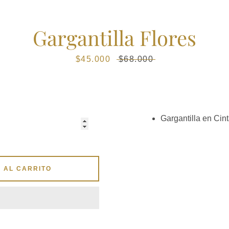
Instagram
Gargantilla Flores
Precio
$45.000
Precio
$68.000
de
habitual
venta
BUSCAR
Gargantilla en Cint
 AL CARRITO