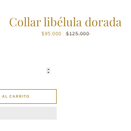
Collar libélula dorada
Instagram
Precio
$95.000
Precio
$125.000
de
habitual
venta
BUSCAR
 AL CARRITO