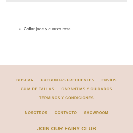
Instagram
Collar jade y cuarzo rosa
BUSCAR
BUSCAR
PREGUNTAS FRECUENTES
ENVÍOS
GUÍA DE TALLAS
GARANTÍAS Y CUIDADOS
TÉRMINOS Y CONDICIONES
NOSOTROS
CONTACTO
SHOWROOM
JOIN OUR FAIRY CLUB