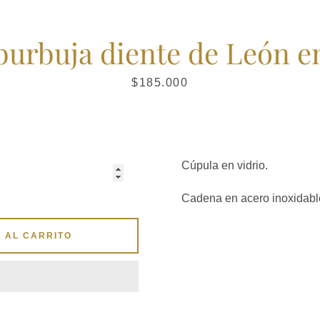
burbuja diente de León e
Instagram
Precio
$185.000
BUSCAR
Cúpula en vidrio.
Cadena en acero inoxidabl
 AL CARRITO