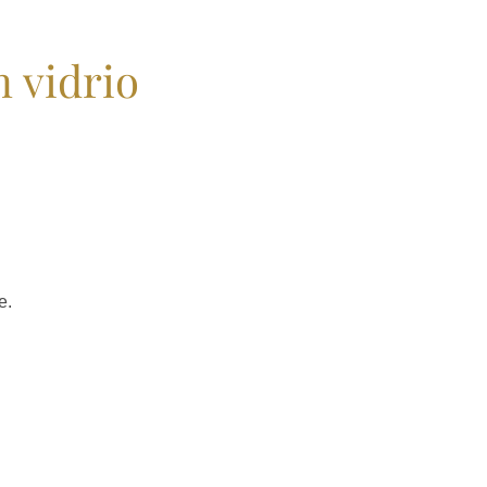
n vidrio
e.