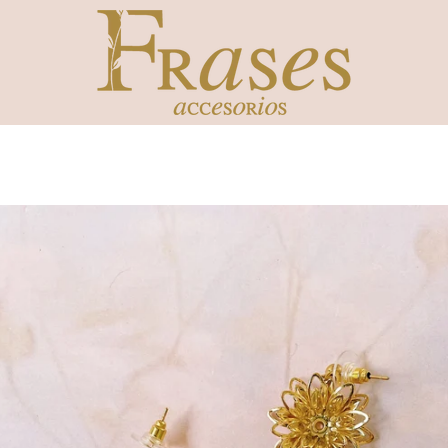
ANTERIOR
SIGUIENTE
Diapositiva
Diapositiva
1
2