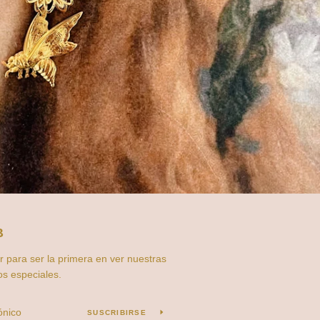
B
r para ser la primera en ver nuestras
os especiales.
SUSCRIBIRSE