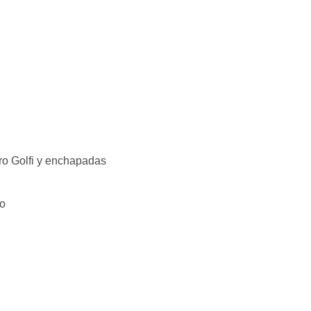
ro Golfi y enchapadas
go