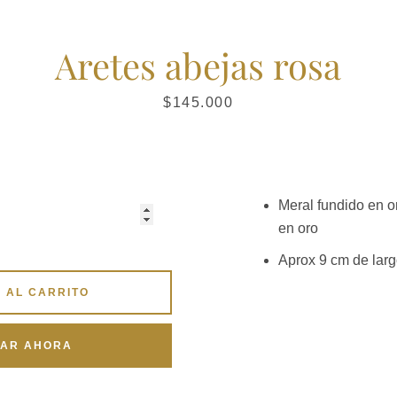
Aretes abejas rosa
Instagram
Precio
$145.000
BUSCAR
Meral fundido en o
en oro
Aprox 9 cm de lar
 AL CARRITO
AR AHORA