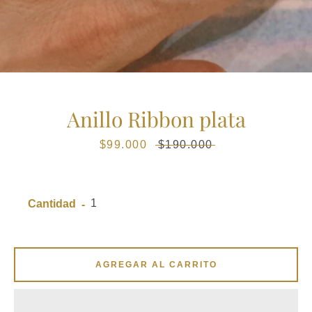
Anillo Ribbon plata
Precio
$99.000
Precio
$190.000
de
habitual
venta
Cantidad
AGREGAR AL CARRITO